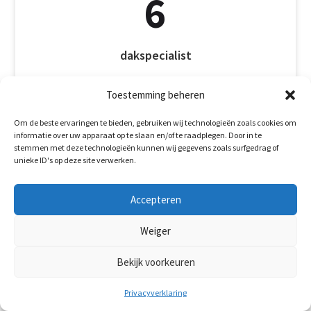
6
dakspecialist
Toestemming beheren
Om de beste ervaringen te bieden, gebruiken wij technologieën zoals cookies om
informatie over uw apparaat op te slaan en/of te raadplegen. Door in te
stemmen met deze technologieën kunnen wij gegevens zoals surfgedrag of

unieke ID's op deze site verwerken.
Accepteren
20+
Weiger
Bekijk voorkeuren
Jaar ervaring
Privacyverklaring