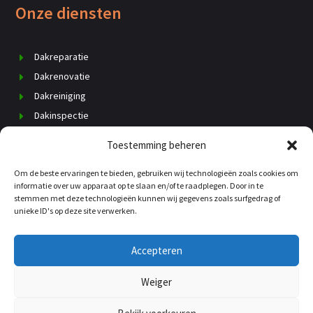
Onze diensten
Dakreparatie
Dakrenovatie
Dakreiniging
Dakinspectie
Dak vervangen
Toestemming beheren
Schoorsteenrenovatie
Om de beste ervaringen te bieden, gebruiken wij technologieën zoals cookies om
Daklekkage
informatie over uw apparaat op te slaan en/of te raadplegen. Door in te
Dakisolatie
stemmen met deze technologieën kunnen wij gegevens zoals surfgedrag of
unieke ID's op deze site verwerken.
Dakgoten
Kosten dakdekker
Accepteren
Weiger
© copyright 2025 |
Dakspecialist-Gravenzande.nl